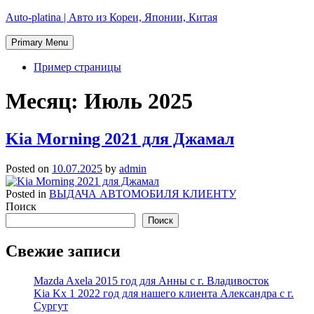
Skip
Auto-platina | Авто из Кореи, Японии, Китая
to
content
Primary Menu
Пример страницы
Месяц:
Июль 2025
Kia Morning 2021 для Джамал
Posted on
10.07.2025
by
admin
Posted in
ВЫДАЧА АВТОМОБИЛЯ КЛИЕНТУ
Поиск
Поиск
Свежие записи
Mazda Axela 2015 год для Анны с г. Владивосток
Kia Kx 1 2022 год для нашего клиента Александра с г.
Сургут