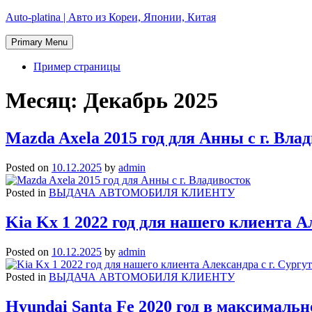
Skip
Auto-platina | Авто из Кореи, Японии, Китая
to
content
Primary Menu
Пример страницы
Месяц:
Декабрь 2025
Mazda Axela 2015 год для Анны с г. Вла
Posted on
10.12.2025
by
admin
Posted in
ВЫДАЧА АВТОМОБИЛЯ КЛИЕНТУ
Kia Kx 1 2022 год для нашего клиента Ал
Posted on
10.12.2025
by
admin
Posted in
ВЫДАЧА АВТОМОБИЛЯ КЛИЕНТУ
Hyundai Santa Fe 2020 год в максималь