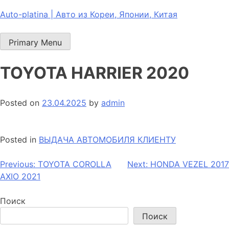
Skip
Auto-platina | Авто из Кореи, Японии, Китая
to
content
Primary Menu
TOYOTA HARRIER 2020
Posted on
23.04.2025
by
admin
Posted in
ВЫДАЧА АВТОМОБИЛЯ КЛИЕНТУ
Навигация
Previous:
TOYOTA COROLLA
Next:
HONDA VEZEL 2017
AXIO 2021
по
записям
Поиск
Поиск